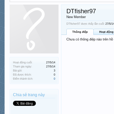
DTfisher97
New Member
DTfisher97 được thấy lần cuối:
27/5/1
Thông điệp
Hoạt động
Chưa có thông điệp nào trên hồ
Hoạt động cuối:
27/5/14
Tham gia ngày:
27/5/14
Bài gửi:
3
Đã được thích:
0
Điểm thành tích:
0
Chia sẻ trang này