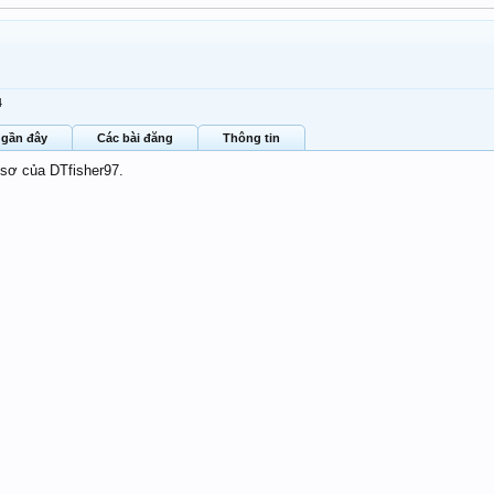
4
 gần đây
Các bài đăng
Thông tin
 sơ của DTfisher97.