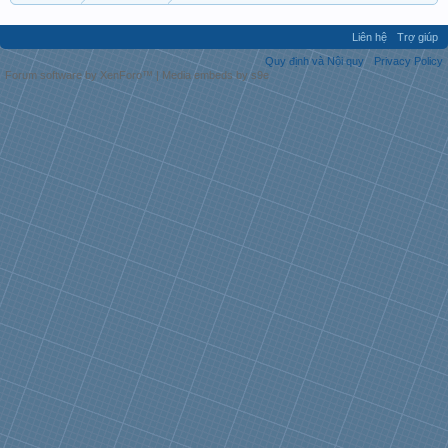
Liên hệ
Trợ giúp
Quy định và Nội quy
Privacy Policy
Forum software by XenForo™
|
Media embeds by s9e