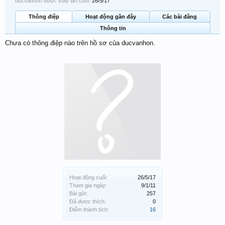
ducvanhon được thấy lần cuối:
26/5/17
Thông điệp
Hoạt động gần đây
Các bài đăng
Thông tin
Chưa có thông điệp nào trên hồ sơ của ducvanhon.
Hoạt động cuối:
26/5/17
Tham gia ngày:
9/1/11
Bài gửi:
257
Đã được thích:
0
Điểm thành tích:
16