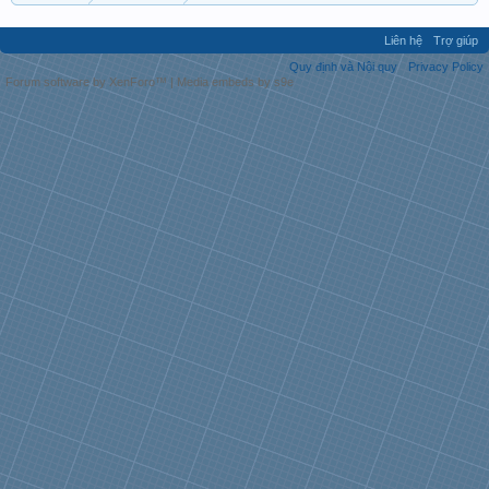
Liên hệ
Trợ giúp
Quy định và Nội quy
Privacy Policy
Forum software by XenForo™
|
Media embeds by s9e