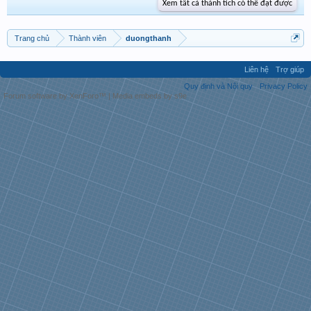
Xem tất cả thành tích có thể đạt được
Trang chủ
Thành viên
duongthanh
Liên hệ
Trợ giúp
Quy định và Nội quy
Privacy Policy
Forum software by XenForo™
|
Media embeds by s9e