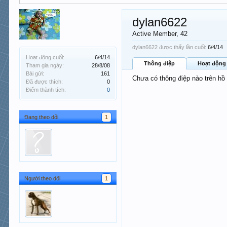
dylan6622
Active Member
, 42
dylan6622 được thấy lần cuối:
6/4/14
Hoạt động cuối:
6/4/14
Thông điệp
Hoạt động
Tham gia ngày:
28/8/08
Bài gửi:
161
Chưa có thông điệp nào trên hồ
Đã được thích:
0
Điểm thành tích:
0
Đang theo dõi
1
Người theo dõi
1