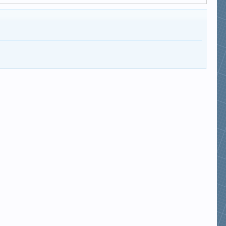
mamoi
tuan_cacanh