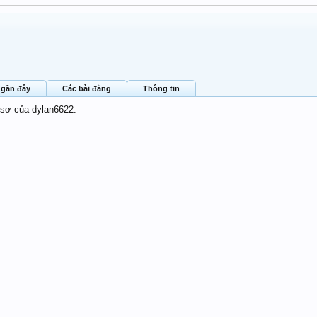
 gần đây
Các bài đăng
Thông tin
 sơ của dylan6622.