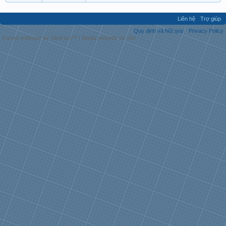
Liên hệ
Trợ giúp
Quy định và Nội quy
Privacy Policy
Forum software by XenForo™
|
Media embeds by s9e