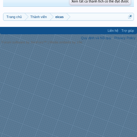
Xem tất cả thành tích có thể đạt được
Trang chủ
Thành viên
eicas
Liên hệ
Trợ giúp
Quy định và Nội quy
Privacy Policy
Forum software by XenForo™
|
Media embeds by s9e