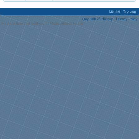
Liên hệ
Trợ giúp
Quy định và Nội quy
Privacy Policy
Forum software by XenForo™
|
Media embeds by s9e