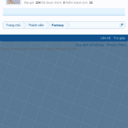
Bài gửi:
104
Đã được thích:
0
Điểm thành tích:
16
Trang chủ
Thành viên
Fantasy
Liên hệ
Trợ giúp
Quy định và Nội quy
Privacy Policy
Forum software by XenForo™
|
Media embeds by s9e