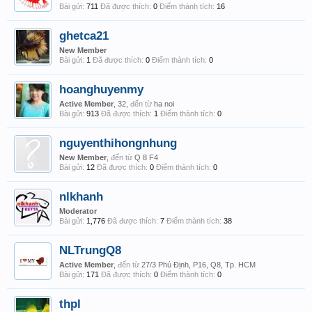
Bài gửi:
711
Đã được thích:
0
Điểm thành tích:
16
ghetca21
New Member
Bài gửi:
1
Đã được thích:
0
Điểm thành tích:
0
hoanghuyenmy
Active Member
, 32,
đến từ
ha noi
Bài gửi:
913
Đã được thích:
1
Điểm thành tích:
0
nguyenthihongnhung
New Member
,
đến từ
Q 8 F4
Bài gửi:
12
Đã được thích:
0
Điểm thành tích:
0
nlkhanh
Moderator
Bài gửi:
1,776
Đã được thích:
7
Điểm thành tích:
38
NLTrungQ8
Active Member
,
đến từ
27/3 Phú Định, P16, Q8, Tp. HCM
Bài gửi:
171
Đã được thích:
0
Điểm thành tích:
0
thpl