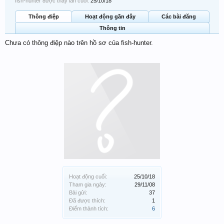
fish-hunter được thấy lần cuối:
25/10/18
Thông điệp
Hoạt động gần đây
Các bài đăng
Thông tin
Chưa có thông điệp nào trên hồ sơ của fish-hunter.
Hoạt động cuối:
25/10/18
Tham gia ngày:
29/11/08
Bài gửi:
37
Đã được thích:
1
Điểm thành tích:
6