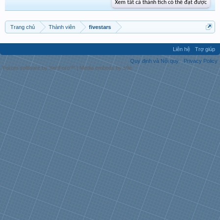
Xem tất cả thành tích có thể đạt được
Trang chủ
Thành viên
fivestars
Liên hệ
Trợ giúp
Quy định và Nội quy
Privacy Policy
Forum software by XenForo™
|
Media embeds by s9e