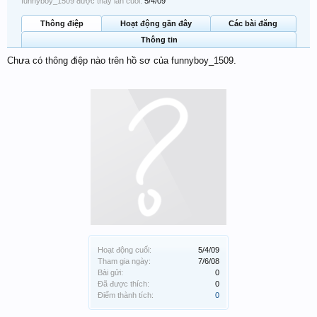
funnyboy_1509 được thấy lần cuối:
5/4/09
Thông điệp
Hoạt động gần đây
Các bài đăng
Thông tin
Chưa có thông điệp nào trên hồ sơ của funnyboy_1509.
Hoạt động cuối:
5/4/09
Tham gia ngày:
7/6/08
Bài gửi:
0
Đã được thích:
0
Điểm thành tích:
0