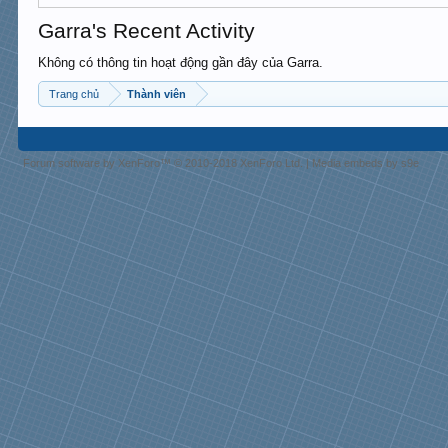
Garra's Recent Activity
Không có thông tin hoạt động gần đây của Garra.
Trang chủ
Thành viên
Forum software by XenForo™
© 2010-2018 XenForo Ltd.
|
Media embeds by s9e