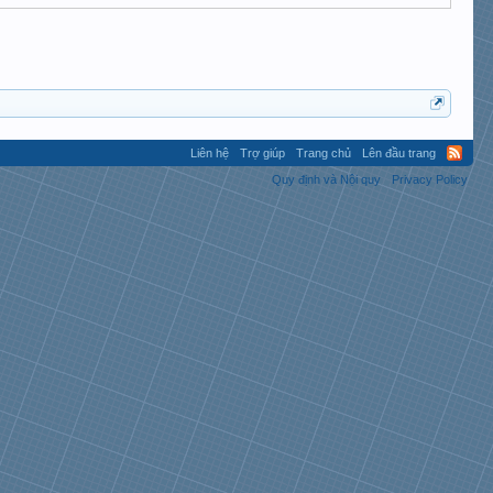
Liên hệ
Trợ giúp
Trang chủ
Lên đầu trang
Quy định và Nội quy
Privacy Policy