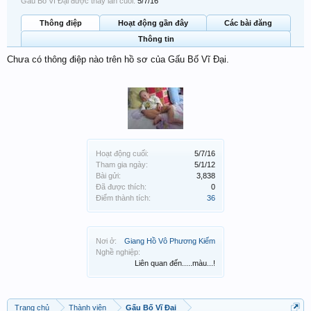
Gấu Bố Vĩ Đại được thấy lần cuối:
5/7/16
Thông điệp
Hoạt động gần đây
Các bài đăng
Thông tin
Chưa có thông điệp nào trên hồ sơ của Gấu Bố Vĩ Đại.
Hoạt động cuối:
5/7/16
Tham gia ngày:
5/1/12
Bài gửi:
3,838
Đã được thích:
0
Điểm thành tích:
36
Nơi ở:
Giang Hồ Vô Phương Kiếm
Nghề nghiệp:
Liên quan đến.....màu...!
Trang chủ
Thành viên
Gấu Bố Vĩ Đại