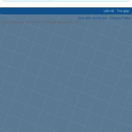
Liên hệ
Trợ giúp
Quy định và Nội quy
Privacy Policy
Forum software by XenForo™
|
Media embeds by s9e