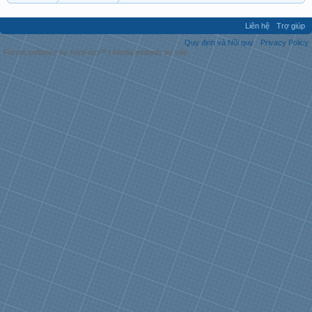
Liên hệ
Trợ giúp
Quy định và Nội quy
Privacy Policy
Forum software by XenForo™
|
Media embeds by s9e