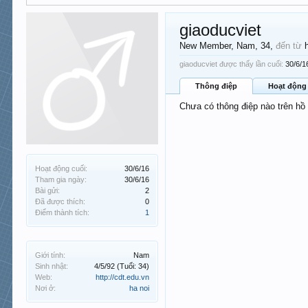
giaoducviet
New Member
, Nam, 34,
đến từ
giaoducviet được thấy lần cuối:
30/6/1
Thông điệp
Hoạt động
Chưa có thông điệp nào trên hồ
Hoạt động cuối:
30/6/16
Tham gia ngày:
30/6/16
Bài gửi:
2
Đã được thích:
0
Điểm thành tích:
1
Giới tính:
Nam
Sinh nhật:
4/5/92
(Tuổi: 34)
Web:
http://cdt.edu.vn
Nơi ở:
ha noi