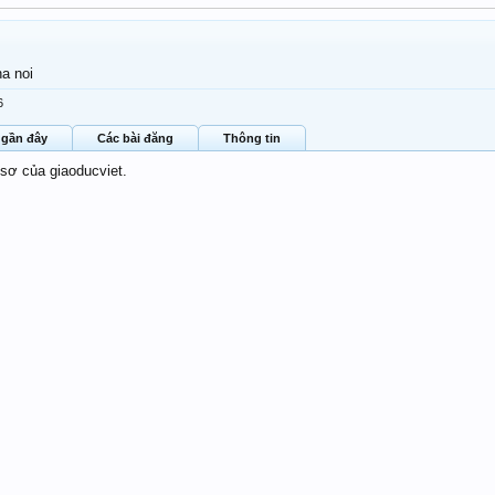
ha noi
6
 gần đây
Các bài đăng
Thông tin
 sơ của giaoducviet.