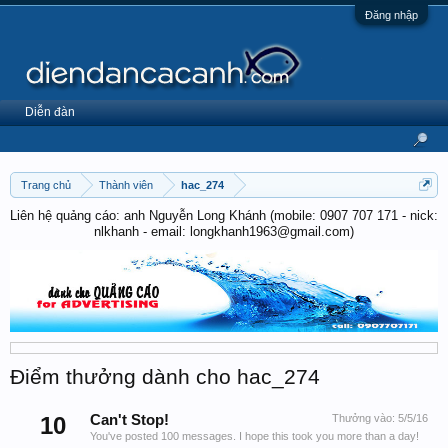
Đăng nhập
Diễn đàn
Trang chủ
Thành viên
hac_274
Liên hệ quảng cáo: anh Nguyễn Long Khánh (mobile: 0907 707 171 - nick:
nlkhanh - email: longkhanh1963@gmail.com)
Điểm thưởng dành cho hac_274
10
Can't Stop!
Thưởng vào:
5/5/16
You've posted 100 messages. I hope this took you more than a day!