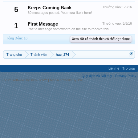
5
Keeps Coming Back
Thưởng vào:
5/5/16
30 messages posted. You must like it here!
1
First Message
Thưởng vào:
5/5/16
Post a message somewhere on the site to receive this.
Tổng điểm: 16
Xem tất cả thành tích có thể đạt được
Trang chủ
Thành viên
hac_274
Liên hệ
Trợ giúp
Quy định và Nội quy
Privacy Policy
Forum software by XenForo™
|
Media embeds by s9e