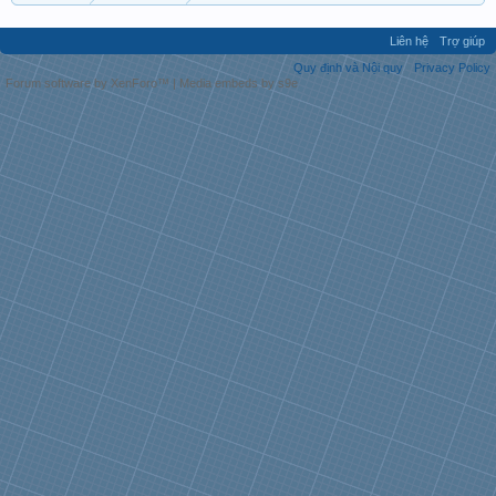
Liên hệ
Trợ giúp
Quy định và Nội quy
Privacy Policy
Forum software by XenForo™
|
Media embeds by s9e