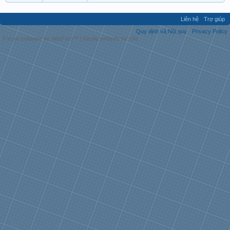
Liên hệ
Trợ giúp
Quy định và Nội quy
Privacy Policy
Forum software by XenForo™
|
Media embeds by s9e