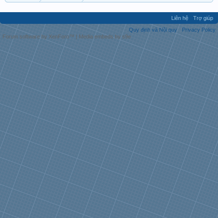
Liên hệ
Trợ giúp
Quy định và Nội quy
Privacy Policy
Forum software by XenForo™
|
Media embeds by s9e