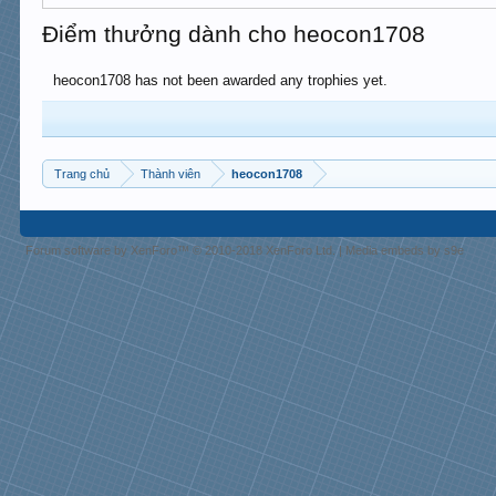
Điểm thưởng dành cho heocon1708
heocon1708 has not been awarded any trophies yet.
Trang chủ
Thành viên
heocon1708
Forum software by XenForo™
© 2010-2018 XenForo Ltd.
|
Media embeds by s9e