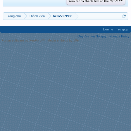
Xem tất cả thành tích có thể đạt được
Trang chủ
Thành viên
hero5559990
Liên hệ
Trợ giúp
Quy định và Nội quy
Privacy Policy
Forum software by XenForo™
|
Media embeds by s9e