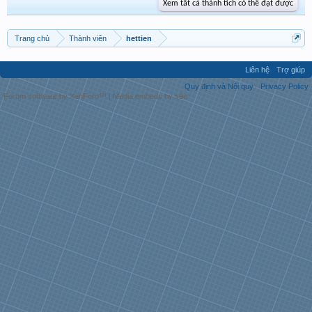
Xem tất cả thành tích có thể đạt được
Trang chủ
Thành viên
hettien
Liên hệ
Trợ giúp
Quy định và Nội quy
Privacy Policy
Forum software by XenForo™
|
Media embeds by s9e