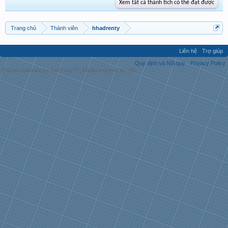
Xem tất cả thành tích có thể đạt được
Trang chủ
Thành viên
hhadrenty
Liên hệ
Trợ giúp
Quy định và Nội quy
Privacy Policy
Forum software by XenForo™
|
Media embeds by s9e