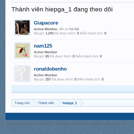
Thành viên hiepga_1 đang theo dõi
Giapacore
Active Member
,
đến từ
Hà Nội
Bài gửi:
1,243
Đã được thích:
0
Điểm thành tích:
0
nam125
Active Member
Bài gửi:
65
Đã được thích:
0
Điểm thành tích:
0
ronaldobenho
Active Member
Bài gửi:
257
Đã được thích:
0
Điểm thành tích:
0
Trang chủ
Thành viên
hiepga_1
Forum software by XenForo™
© 2010-2018 XenForo Ltd.
|
Media embeds by s9e