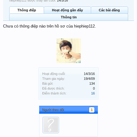
hiephiep112 được thấy lần cuối:
14/3/16
Thông điệp
Hoạt động gần đây
Các bài đăng
Thông tin
Chưa có thông điệp nào trên hồ sơ của hiephiep112.
Hoạt động cuối:
14/3/16
Tham gia ngày:
19/4/09
Bài gửi:
134
Đã được thích:
0
Điểm thành tích:
16
Người theo dõi
1