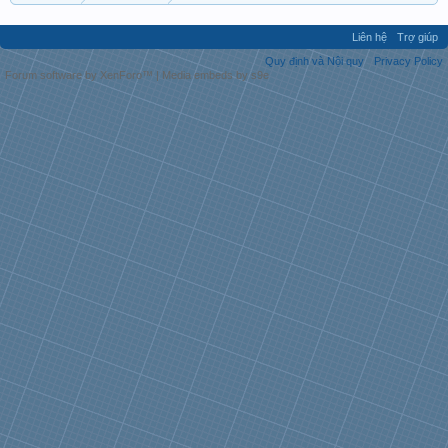
Liên hệ
Trợ giúp
Quy định và Nội quy
Privacy Policy
Forum software by XenForo™
|
Media embeds by s9e