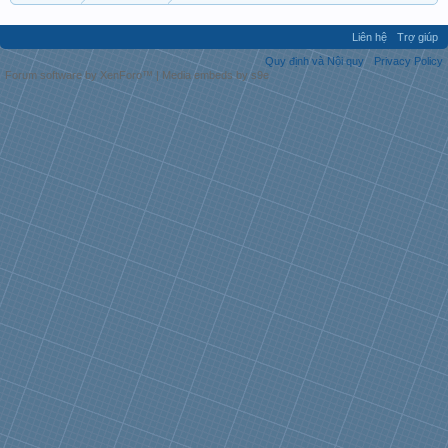
Liên hệ
Trợ giúp
Quy định và Nội quy
Privacy Policy
Forum software by XenForo™
|
Media embeds by s9e