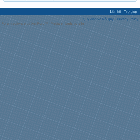
Liên hệ
Trợ giúp
Quy định và Nội quy
Privacy Policy
Forum software by XenForo™
|
Media embeds by s9e