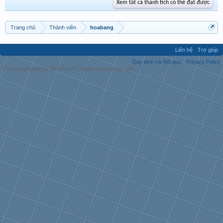
Xem tất cả thành tích có thể đạt được
Trang chủ
Thành viên
hoabang
Liên hệ
Trợ giúp
Quy định và Nội quy
Privacy Policy
Forum software by XenForo™
|
Media embeds by s9e