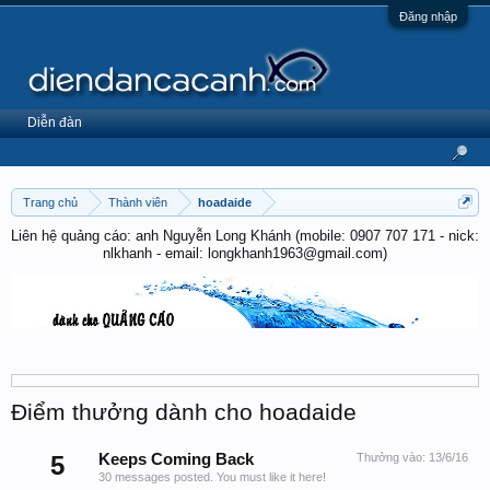
Đăng nhập
Diễn đàn
Trang chủ
Thành viên
hoadaide
Liên hệ quảng cáo: anh Nguyễn Long Khánh (mobile: 0907 707 171 - nick:
nlkhanh - email: longkhanh1963@gmail.com)
Điểm thưởng dành cho hoadaide
5
Keeps Coming Back
Thưởng vào:
13/6/16
30 messages posted. You must like it here!