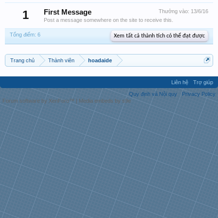
1
First Message
Thưởng vào:
13/6/16
Post a message somewhere on the site to receive this.
Tổng điểm: 6
Xem tất cả thành tích có thể đạt được
Trang chủ
Thành viên
hoadaide
Liên hệ
Trợ giúp
Quy định và Nội quy
Privacy Policy
Forum software by XenForo™
|
Media embeds by s9e