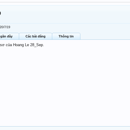
p
20/7/19
 gần đây
Các bài đăng
Thông tin
ồ sơ của Hoang Le 28_Sep.