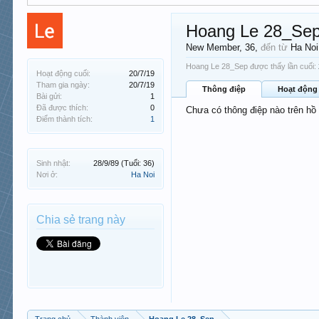
Hoang Le 28_Se
New Member
, 36,
đến từ
Ha Noi
Hoang Le 28_Sep được thấy lần cuối:
Hoạt động cuối:
20/7/19
Tham gia ngày:
20/7/19
Thông điệp
Hoạt động
Bài gửi:
1
Đã được thích:
0
Chưa có thông điệp nào trên h
Điểm thành tích:
1
Sinh nhật:
28/9/89
(Tuổi: 36)
Nơi ở:
Ha Noi
Chia sẻ trang này
Trang chủ
Thành viên
Hoang Le 28_Sep