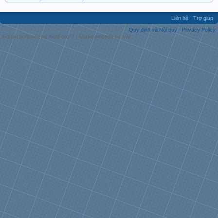
Liên hệ
Trợ giúp
Quy định và Nội quy
Privacy Policy
Forum software by XenForo™
|
Media embeds by s9e