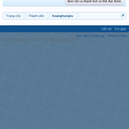
Xem tất cả thành tích có thể đạt được
Trang chủ
Thành viên
hoanghungtu
Liên hệ
Trợ giúp
Quy định và Nội quy
Privacy Policy
Forum software by XenForo™
|
Media embeds by s9e