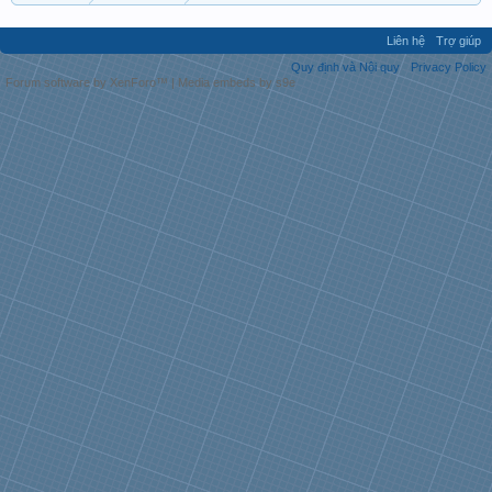
Liên hệ
Trợ giúp
Quy định và Nội quy
Privacy Policy
Forum software by XenForo™
|
Media embeds by s9e