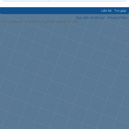
Liên hệ
Trợ giúp
Quy định và Nội quy
Privacy Policy
Forum software by XenForo™
|
Media embeds by s9e