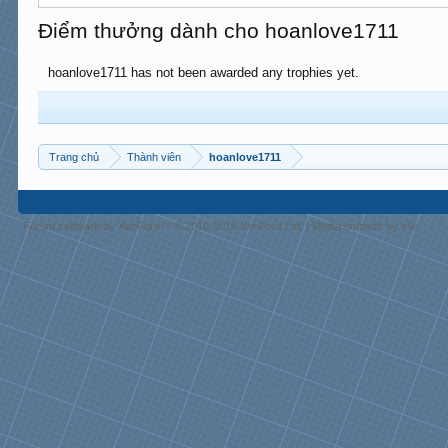
Điểm thưởng dành cho hoanlove1711
hoanlove1711 has not been awarded any trophies yet.
Trang chủ
Thành viên
hoanlove1711
Forum software by XenForo™
© 2010-2018 XenForo Ltd.
|
Media embeds by s9e