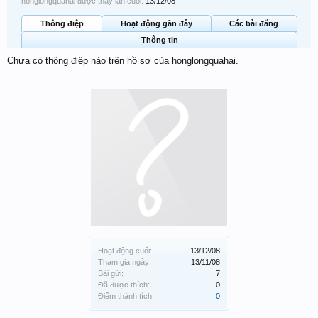
honglongquahai được thấy lần cuối:
13/12/08
Thông điệp
Hoạt động gần đây
Các bài đăng
Thông tin
Chưa có thông điệp nào trên hồ sơ của honglongquahai.
Hoạt động cuối:
13/12/08
Tham gia ngày:
13/11/08
Bài gửi:
7
Đã được thích:
0
Điểm thành tích:
0