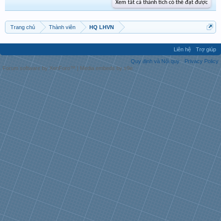
Xem tất cả thành tích có thể đạt được
Trang chủ
Thành viên
HQ LHVN
Liên hệ
Trợ giúp
Quy định và Nội quy
Privacy Policy
Forum software by XenForo™
|
Media embeds by s9e