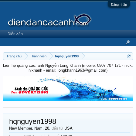
Đăng nhập
Diễn đàn
Trang chủ
Thành viên
hqnguyen1998
Liên hệ quảng cáo: anh Nguyễn Long Khánh (mobile: 0907 707 171 - nick:
nlkhanh - email: longkhanh1963@gmail.com)
hqnguyen1998
New Member
, Nam, 28,
đến từ
USA