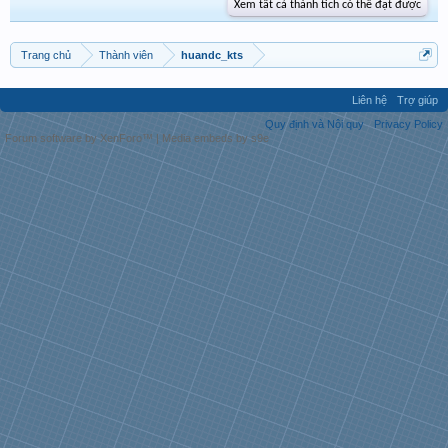
Xem tất cả thành tích có thể đạt được
Trang chủ
Thành viên
huandc_kts
Liên hệ
Trợ giúp
Quy định và Nội quy
Privacy Policy
Forum software by XenForo™
|
Media embeds by s9e