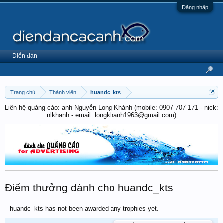
Đăng nhập
Diễn đàn
Trang chủ
Thành viên
huandc_kts
Liên hệ quảng cáo: anh Nguyễn Long Khánh (mobile: 0907 707 171 - nick:
nlkhanh - email: longkhanh1963@gmail.com)
Điểm thưởng dành cho huandc_kts
huandc_kts has not been awarded any trophies yet.