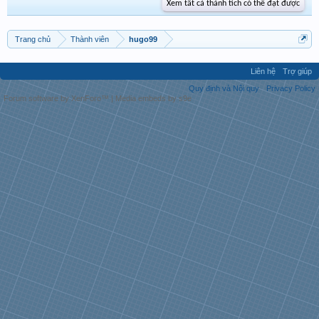
Xem tất cả thành tích có thể đạt được
Trang chủ
Thành viên
hugo99
Liên hệ
Trợ giúp
Quy định và Nội quy
Privacy Policy
Forum software by XenForo™
|
Media embeds by s9e