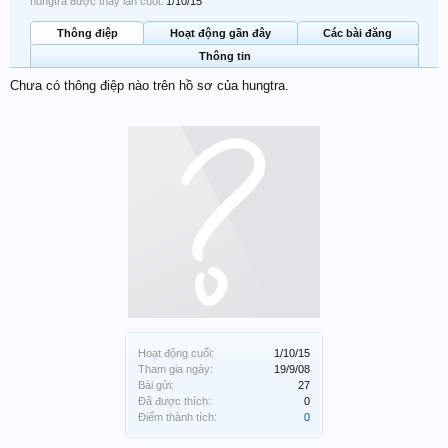
hungtra được thấy lần cuối:
1/10/15
Thông điệp
Hoạt động gần đây
Các bài đăng
Thông tin
Chưa có thông điệp nào trên hồ sơ của hungtra.
Hoạt động cuối:
1/10/15
Tham gia ngày:
19/9/08
Bài gửi:
27
Đã được thích:
0
Điểm thành tích:
0