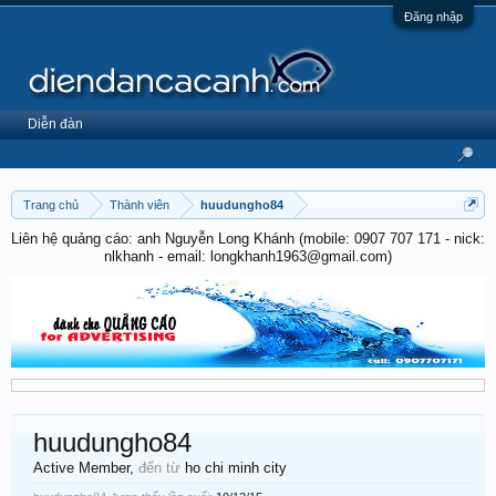
Đăng nhập
Diễn đàn
Trang chủ
Thành viên
huudungho84
Liên hệ quảng cáo: anh Nguyễn Long Khánh (mobile: 0907 707 171 - nick:
nlkhanh - email: longkhanh1963@gmail.com)
huudungho84
Active Member
,
đến từ
ho chi minh city