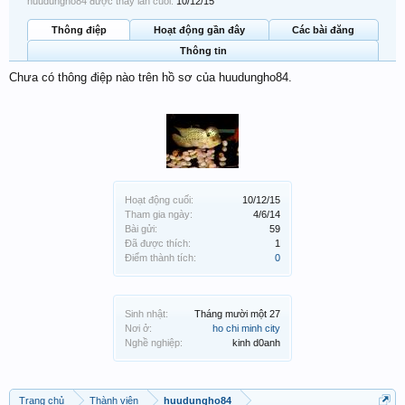
huudungho84 được thấy lần cuối:
10/12/15
Thông điệp
Hoạt động gần đây
Các bài đăng
Thông tin
Chưa có thông điệp nào trên hồ sơ của huudungho84.
Hoạt động cuối:
10/12/15
Tham gia ngày:
4/6/14
Bài gửi:
59
Đã được thích:
1
Điểm thành tích:
0
Sinh nhật:
Tháng mười một 27
Nơi ở:
ho chi minh city
Nghề nghiệp:
kinh d0anh
Trang chủ
Thành viên
huudungho84