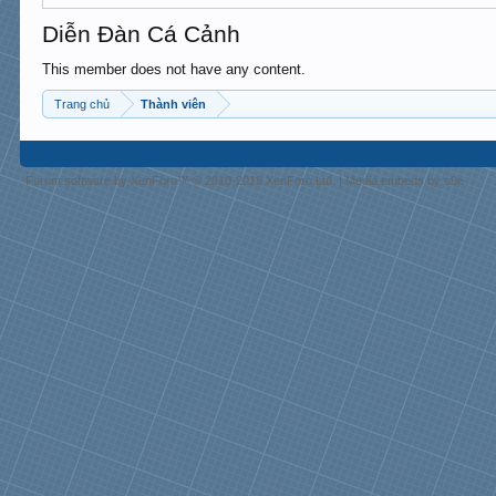
Diễn Đàn Cá Cảnh
This member does not have any content.
Trang chủ
Thành viên
Forum software by XenForo™
© 2010-2018 XenForo Ltd.
|
Media embeds by s9e