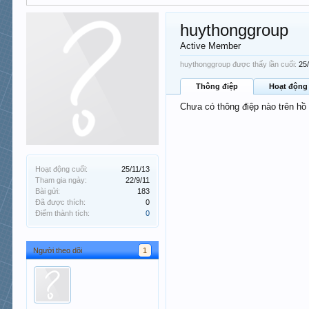
huythonggroup
Active Member
huythonggroup được thấy lần cuối:
25
Thông điệp
Hoạt động
Chưa có thông điệp nào trên hồ
Hoạt động cuối:
25/11/13
Tham gia ngày:
22/9/11
Bài gửi:
183
Đã được thích:
0
Điểm thành tích:
0
Người theo dõi
1