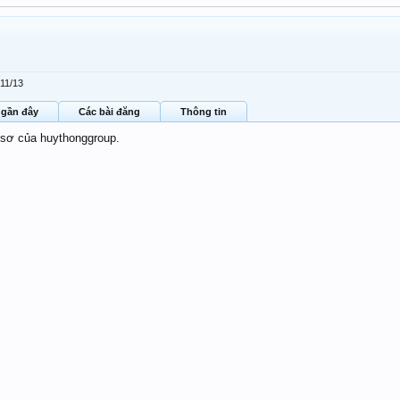
/11/13
 gần đây
Các bài đăng
Thông tin
 sơ của huythonggroup.