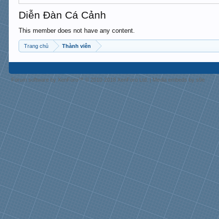
Diễn Đàn Cá Cảnh
This member does not have any content.
Trang chủ
Thành viên
Forum software by XenForo™
© 2010-2018 XenForo Ltd.
|
Media embeds by s9e