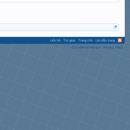
Liên hệ
Trợ giúp
Trang chủ
Lên đầu trang
Quy định và Nội quy
Privacy Policy